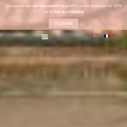
Découvrez nos
soirées concert
et profitez d’une réduction de 20%
sur la
nuit au Domaine
DÉCOUVRIR